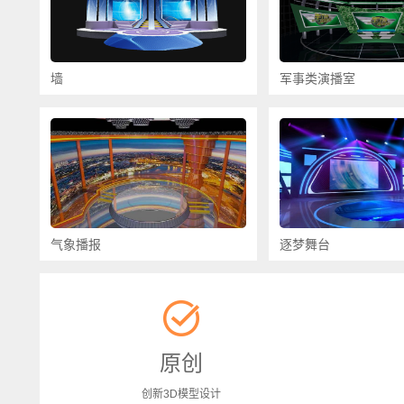
墙
军事类演播室
气象播报
逐梦舞台
原创
创新3D模型设计