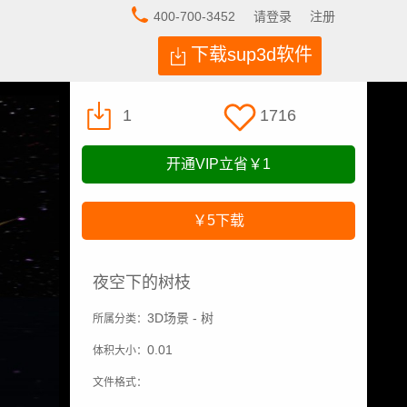
400-700-3452
请登录
注册
下载sup3d软件
1
1716
开通VIP立省
￥1
￥5
下载
夜空下的树枝
3D场景 - 树
所属分类：
0.01
体积大小：
文件格式：