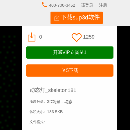
400-700-3452
请登录
注册
下载sup3d软件
0
1259
开通VIP立省
￥1
￥5
下载
动态灯_skeleton181
3D场景 - 动态
所属分类：
186.5KB
体积大小：
文件格式：