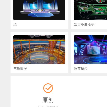
墙
军事类演播室
气象播报
逐梦舞台
原创